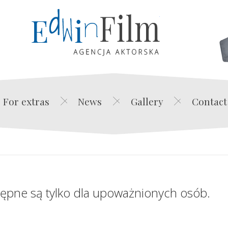
Edwin Film Agencja Akt
For extras
News
Gallery
Contact
tępne są tylko dla upoważnionych osób.