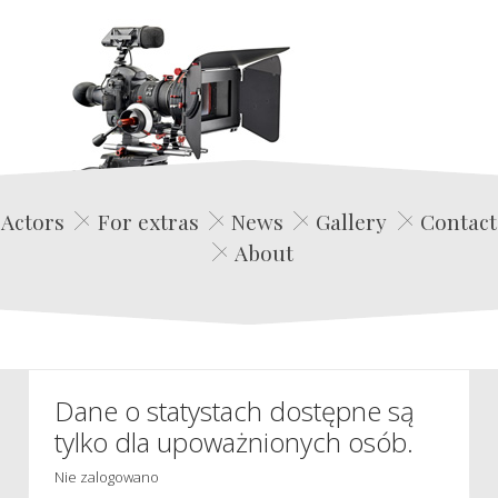
Edwin Film Agencja Aktorska
Actors
For extras
News
Gallery
Contact
About
Dane o statystach dostępne są
tylko dla upoważnionych osób.
Nie zalogowano