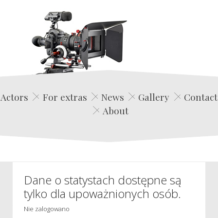
Edwin Film Agencja Aktorska
Actors
For extras
News
Gallery
Contact
About
Dane o statystach dostępne są
tylko dla upoważnionych osób.
Nie zalogowano