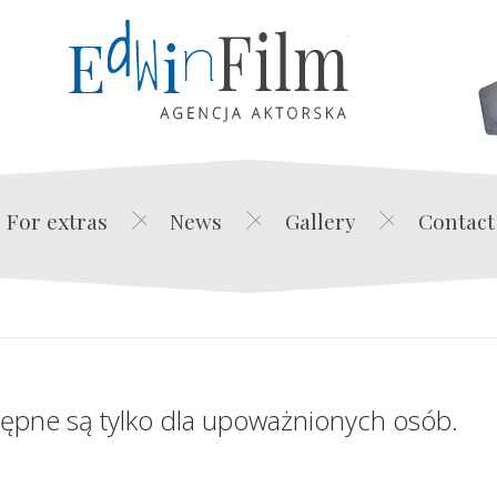
Edwin Film Agencja Akt
For extras
News
Gallery
Contact
tępne są tylko dla upoważnionych osób.