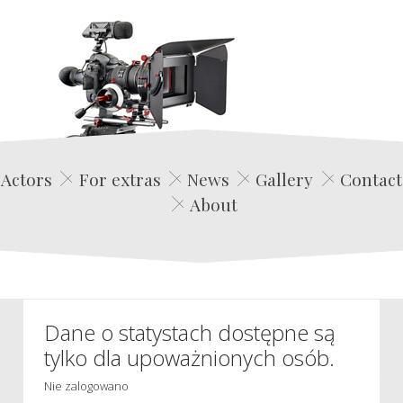
Edwin Film Agencja Aktorska
Actors
For extras
News
Gallery
Contact
About
Dane o statystach dostępne są
tylko dla upoważnionych osób.
Nie zalogowano