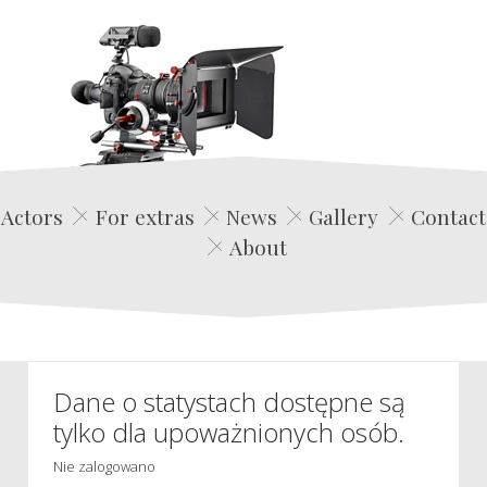
Edwin Film Agencja Aktorska
Actors
For extras
News
Gallery
Contact
About
Dane o statystach dostępne są
tylko dla upoważnionych osób.
Nie zalogowano