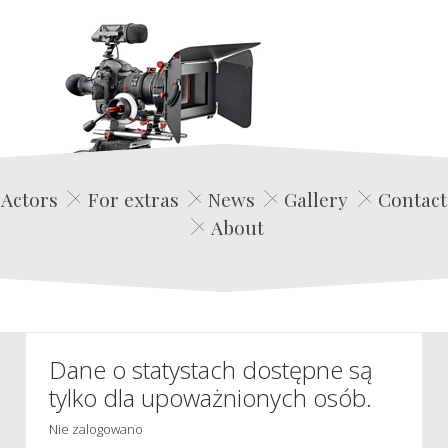
Edwin Film Agencja Aktorska
Actors
For extras
News
Gallery
Contact
About
Dane o statystach dostępne są
tylko dla upoważnionych osób.
Nie zalogowano