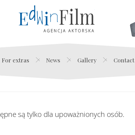
Edwin Film Agencja Akt
For extras
News
Gallery
Contact
tępne są tylko dla upoważnionych osób.