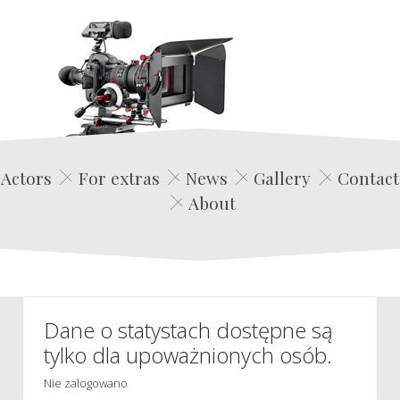
Edwin Film Agencja Aktorska
Actors
For extras
News
Gallery
Contact
About
Dane o statystach dostępne są
tylko dla upoważnionych osób.
Nie zalogowano