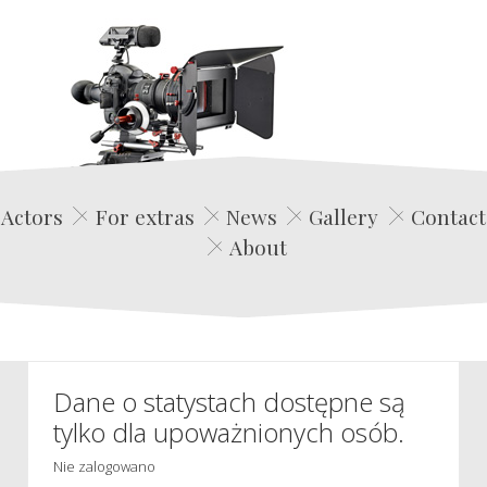
Edwin Film Agencja Aktorska
Actors
For extras
News
Gallery
Contact
About
Dane o statystach dostępne są
tylko dla upoważnionych osób.
Nie zalogowano