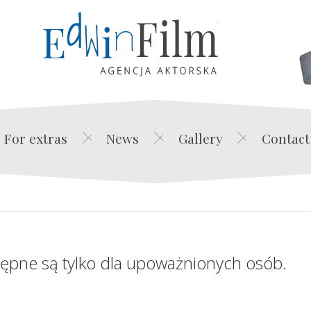
Edwin Film Agencja Akt
For extras
News
Gallery
Contact
tępne są tylko dla upoważnionych osób.