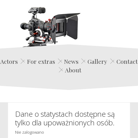
Edwin Film Agencja Aktorska
Actors
For extras
News
Gallery
Contact
About
Dane o statystach dostępne są
tylko dla upoważnionych osób.
Nie zalogowano