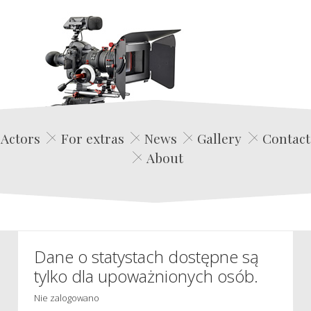
Edwin Film Agencja Aktorska
Actors
For extras
News
Gallery
Contact
About
Dane o statystach dostępne są
tylko dla upoważnionych osób.
Nie zalogowano