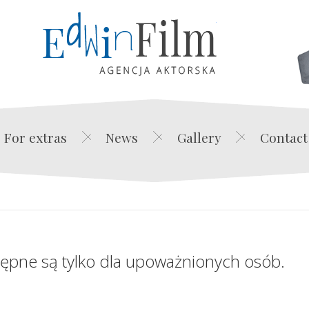
Edwin Film Agencja Akt
For extras
News
Gallery
Contact
tępne są tylko dla upoważnionych osób.