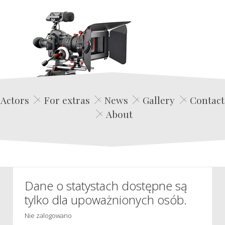
Edwin Film Agencja Aktorska
Actors
For extras
News
Gallery
Contact
About
Dane o statystach dostępne są
tylko dla upoważnionych osób.
Nie zalogowano