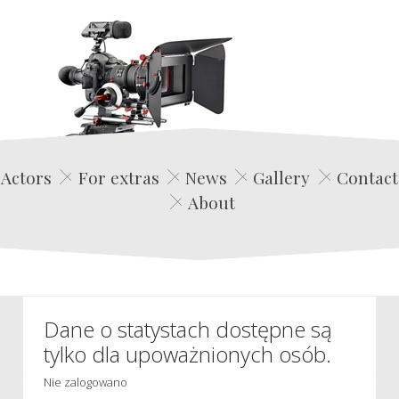
Edwin Film Agencja Aktorska
Actors
For extras
News
Gallery
Contact
About
Dane o statystach dostępne są
tylko dla upoważnionych osób.
Nie zalogowano