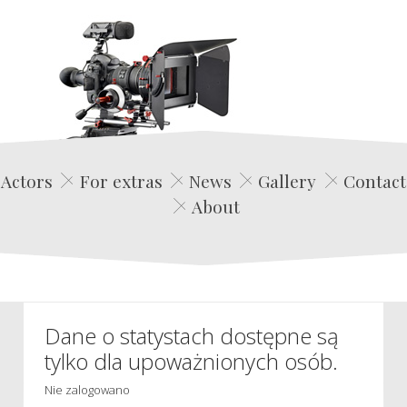
Edwin Film Agencja Aktorska
Actors
For extras
News
Gallery
Contact
About
Dane o statystach dostępne są
tylko dla upoważnionych osób.
Nie zalogowano