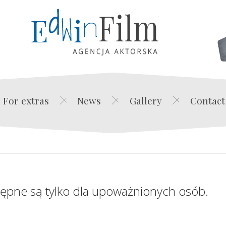
Edwin Film Agencja Akt
For extras
News
Gallery
Contact
tępne są tylko dla upoważnionych osób.