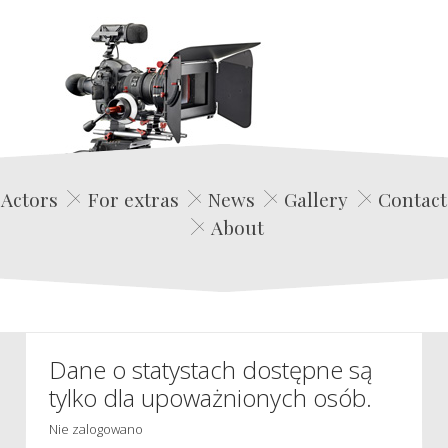
Edwin Film Agencja Aktorska
Actors
For extras
News
Gallery
Contact
About
Dane o statystach dostępne są
tylko dla upoważnionych osób.
Nie zalogowano