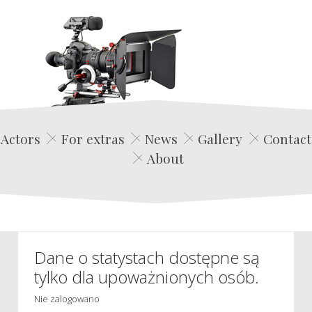
Edwin Film Agencja Aktorska
Actors
For extras
News
Gallery
Contact
About
Dane o statystach dostępne są
tylko dla upoważnionych osób.
Nie zalogowano