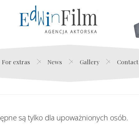
Edwin Film Agencja Akt
For extras
News
Gallery
Contact
tępne są tylko dla upoważnionych osób.