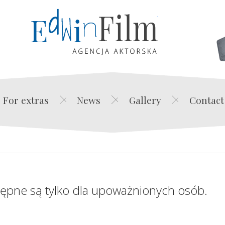
Edwin Film Agencja Akt
For extras
News
Gallery
Contact
tępne są tylko dla upoważnionych osób.