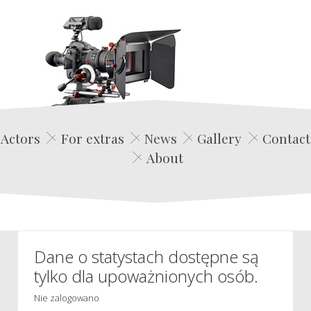
Edwin Film Agencja Aktorska
Actors
For extras
News
Gallery
Contact
About
Dane o statystach dostępne są
tylko dla upoważnionych osób.
Nie zalogowano