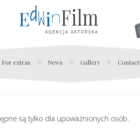
Edwin Film Agencja Akt
For extras
News
Gallery
Contact
tępne są tylko dla upoważnionych osób.