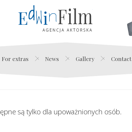
Edwin Film Agencja Akt
For extras
News
Gallery
Contact
tępne są tylko dla upoważnionych osób.