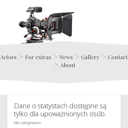
Edwin Film Agencja Aktorska
Actors
For extras
News
Gallery
Contact
About
Dane o statystach dostępne są
tylko dla upoważnionych osób.
Nie zalogowano