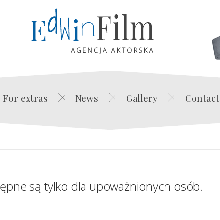
Edwin Film Agencja Akt
For extras
News
Gallery
Contact
tępne są tylko dla upoważnionych osób.