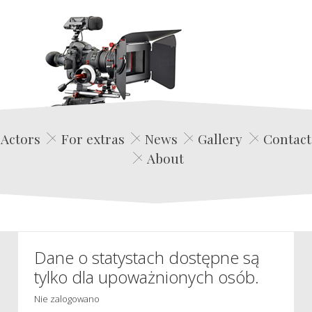
Edwin Film Agencja Aktorska
Actors
For extras
News
Gallery
Contact
About
Dane o statystach dostępne są
tylko dla upoważnionych osób.
Nie zalogowano