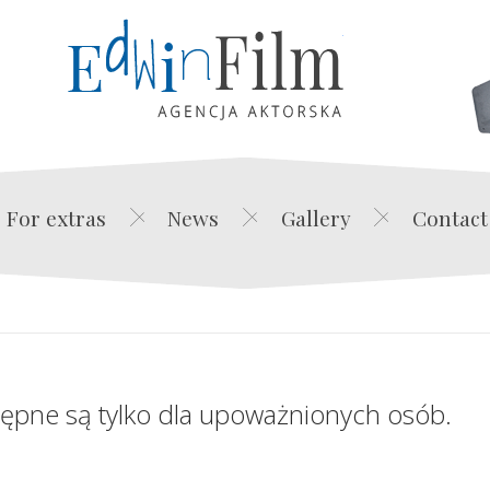
Edwin Film Agencja Akt
For extras
News
Gallery
Contact
tępne są tylko dla upoważnionych osób.