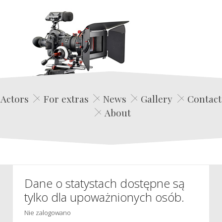
Edwin Film Agencja Aktorska
Actors
For extras
News
Gallery
Contact
About
Dane o statystach dostępne są
tylko dla upoważnionych osób.
Nie zalogowano