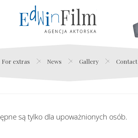
Edwin Film Agencja Akt
For extras
News
Gallery
Contact
tępne są tylko dla upoważnionych osób.