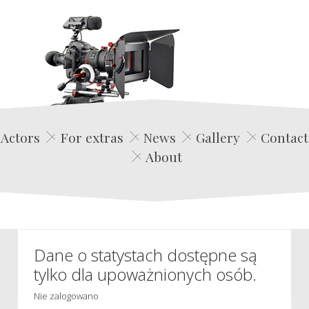
Edwin Film Agencja Aktorska
Actors
For extras
News
Gallery
Contact
About
Dane o statystach dostępne są
tylko dla upoważnionych osób.
Nie zalogowano