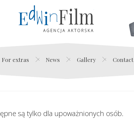
Edwin Film Agencja Akt
For extras
News
Gallery
Contact
tępne są tylko dla upoważnionych osób.