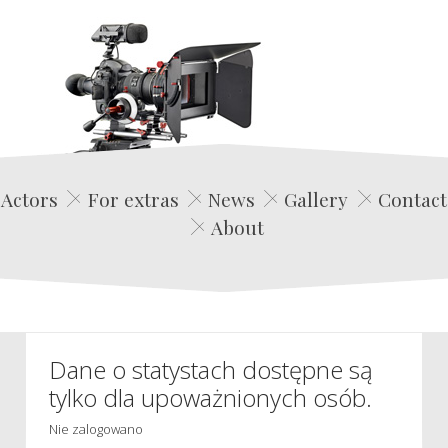
Edwin Film Agencja Aktorska
Actors
For extras
News
Gallery
Contact
About
Dane o statystach dostępne są
tylko dla upoważnionych osób.
Nie zalogowano