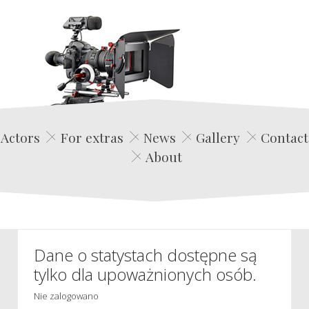
Edwin Film Agencja Aktorska
Actors
For extras
News
Gallery
Contact
About
Dane o statystach dostępne są
tylko dla upoważnionych osób.
Nie zalogowano