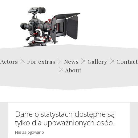
Edwin Film Agencja Aktorska
Actors
For extras
News
Gallery
Contact
About
Dane o statystach dostępne są
tylko dla upoważnionych osób.
Nie zalogowano