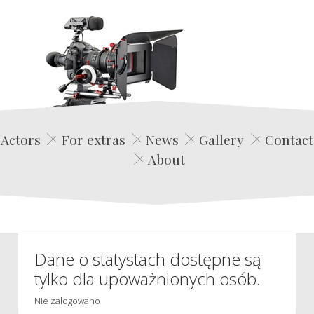
Edwin Film Agencja Aktorska
Actors
For extras
News
Gallery
Contact
About
Dane o statystach dostępne są
tylko dla upoważnionych osób.
Nie zalogowano