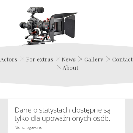
Edwin Film Agencja Aktorska
Actors
For extras
News
Gallery
Contact
About
Dane o statystach dostępne są
tylko dla upoważnionych osób.
Nie zalogowano