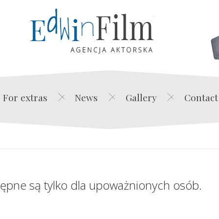
Edwin Film Agencja Akt
For extras
News
Gallery
Contact
tępne są tylko dla upoważnionych osób.