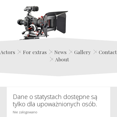
Edwin Film Agencja Aktorska
Actors
For extras
News
Gallery
Contact
About
Dane o statystach dostępne są
tylko dla upoważnionych osób.
Nie zalogowano