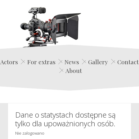
Edwin Film Agencja Aktorska
Actors
For extras
News
Gallery
Contact
About
Dane o statystach dostępne są
tylko dla upoważnionych osób.
Nie zalogowano