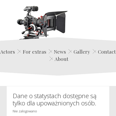
Edwin Film Agencja Aktorska
Actors
For extras
News
Gallery
Contact
About
Dane o statystach dostępne są
tylko dla upoważnionych osób.
Nie zalogowano