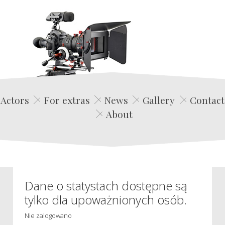
Edwin Film Agencja Aktorska
Actors
For extras
News
Gallery
Contact
About
Dane o statystach dostępne są
tylko dla upoważnionych osób.
Nie zalogowano