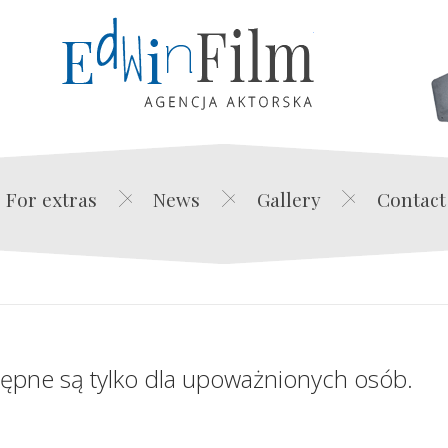
Edwin Film Agencja Akt
For extras
News
Gallery
Contact
tępne są tylko dla upoważnionych osób.