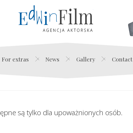
Edwin Film Agencja Akt
For extras
News
Gallery
Contact
tępne są tylko dla upoważnionych osób.