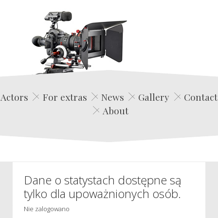
Edwin Film Agencja Aktorska
Actors
For extras
News
Gallery
Contact
About
Dane o statystach dostępne są
tylko dla upoważnionych osób.
Nie zalogowano