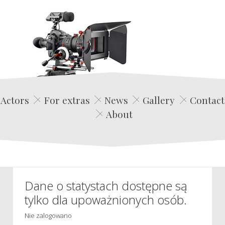
Edwin Film Agencja Aktorska
Actors
For extras
News
Gallery
Contact
About
Dane o statystach dostępne są
tylko dla upoważnionych osób.
Nie zalogowano