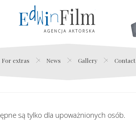
Edwin Film Agencja Akt
For extras
News
Gallery
Contact
tępne są tylko dla upoważnionych osób.