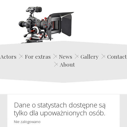
Edwin Film Agencja Aktorska
Actors
For extras
News
Gallery
Contact
About
Dane o statystach dostępne są
tylko dla upoważnionych osób.
Nie zalogowano