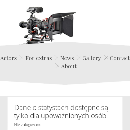
Edwin Film Agencja Aktorska
Actors
For extras
News
Gallery
Contact
About
Dane o statystach dostępne są
tylko dla upoważnionych osób.
Nie zalogowano